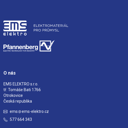
O nás
EMS ELEKTRO s.r.o.
tř. Tomáše Bati 1766
Otrokovice
Česká republika
ems
ems-elektro.cz
577 664 343