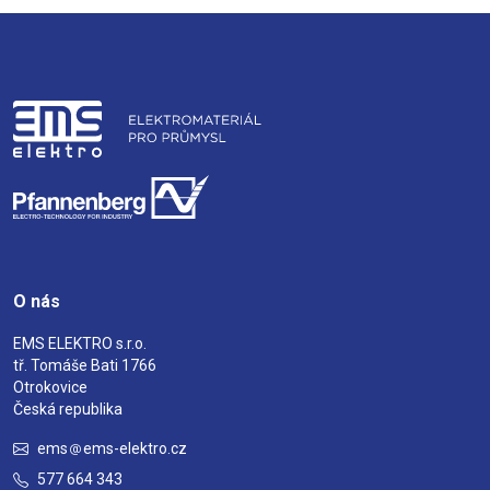
O nás
EMS ELEKTRO s.r.o.
tř. Tomáše Bati 1766
Otrokovice
Česká republika
ems
ems-elektro.cz
577 664 343