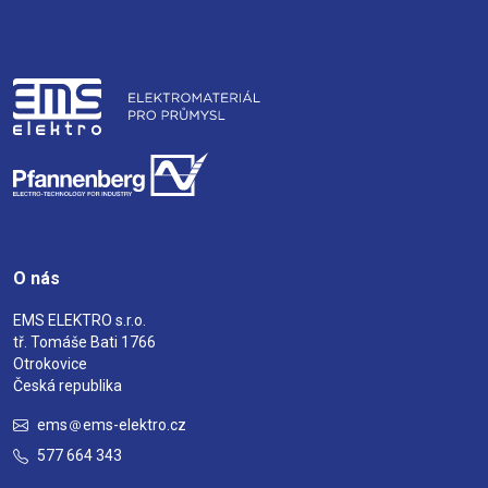
O nás
EMS ELEKTRO s.r.o.
tř. Tomáše Bati 1766
Otrokovice
Česká republika
ems
ems-elektro.cz
577 664 343