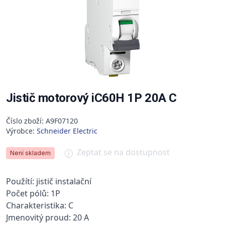
Jistič motorový iC60H 1P 20A C
Číslo zboží: A9F07120
Výrobce:
Schneider Electric
Zeptat se na dostupnost
Není skladem
Použítí: jistič instalační
Počet pólů: 1P
Charakteristika: C
Jmenovitý proud: 20 A