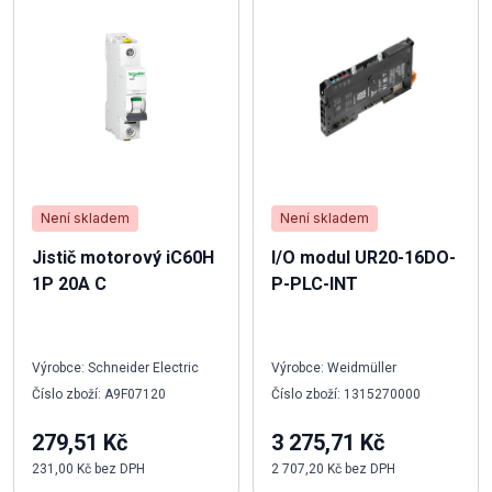
Není skladem
Není skladem
Jistič motorový iC60H
I/O modul UR20-16DO-
1P 20A C
P-PLC-INT
Výrobce: Schneider Electric
Výrobce: Weidmüller
Číslo zboží: A9F07120
Číslo zboží: 1315270000
279,51 Kč
3 275,71 Kč
231,00 Kč bez DPH
2 707,20 Kč bez DPH