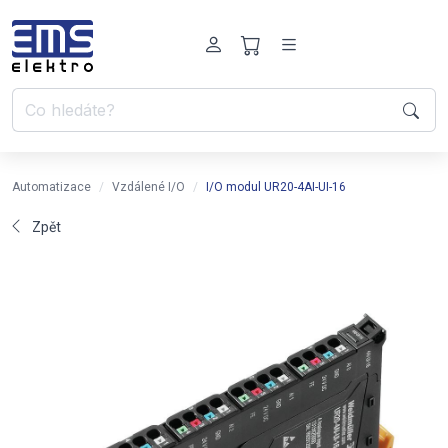
Automatizace
Vzdálené I/O
I/O modul UR20-4AI-UI-16
Zpět