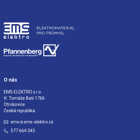
O nás
EMS ELEKTRO s.r.o.
tř. Tomáše Bati 1766
Otrokovice
Česká republika
ems
ems-elektro.cz
577 664 343