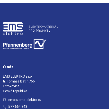
O nás
EMS ELEKTRO s.r.o.
tř. Tomáše Bati 1766
Otrokovice
Česká republika
ems
ems-elektro.cz
577 664 343