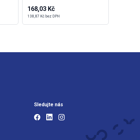
168,03 Kč
201,68 
138,87 Kč bez DPH
166,68 Kč b
Sledujte nás