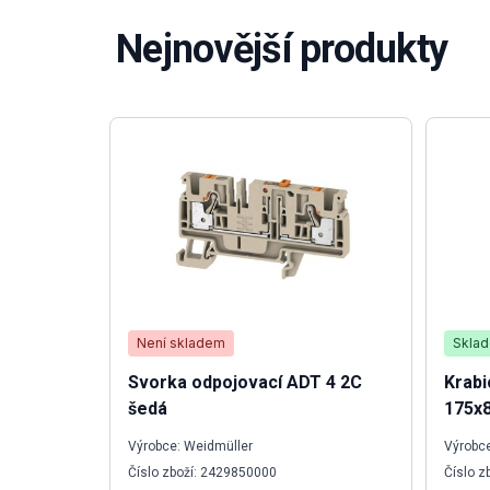
Nejnovější produkty
Není skladem
Skla
Svorka odpojovací ADT 4 2C
Krab
šedá
175x
Výrobce: Weidmüller
Výrobce
Číslo zboží: 2429850000
Číslo z