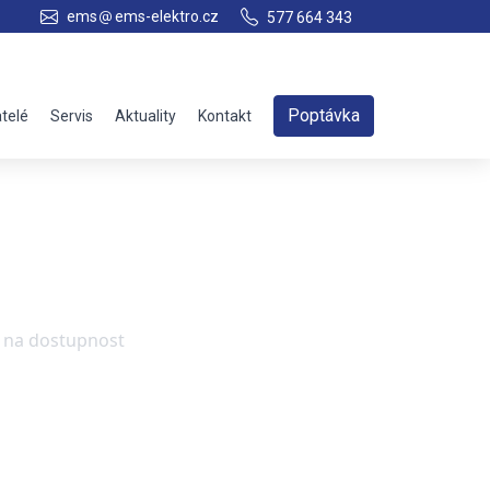
ems
ems-elektro.cz
577 664 343
Poptávka
telé
Servis
Aktuality
Kontakt
e na dostupnost