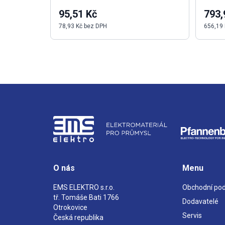
95,51 Kč
793,
78,93 Kč bez DPH
656,19
O nás
Menu
EMS ELEKTRO s.r.o.
Obchodní po
tř. Tomáše Bati 1766
Dodavatelé
Otrokovice
Servis
Česká republika