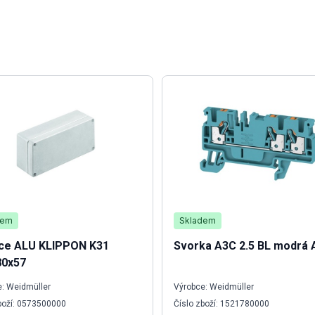
dem
Skladem
ice ALU KLIPPON K31
Svorka A3C 2.5 BL modrá 
80x57
: Weidmüller
Výrobce: Weidmüller
boží: 0573500000
Číslo zboží: 1521780000