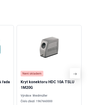
Není skladem
Není skla
A řada
Kryt konektoru HDC 10A TSLU
Konekto
1M20G
Výrobce: Weidmüller
Výrobce: We
Číslo zboží: 1967660000
Číslo zboží: