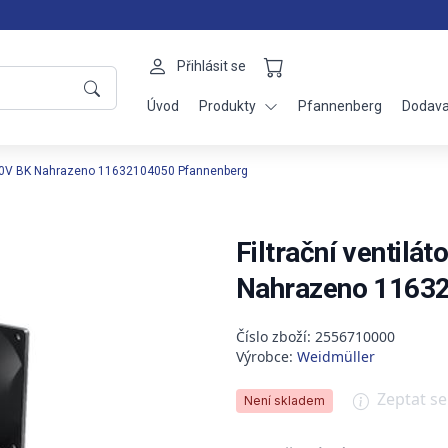
Přihlásit se
Úvod
Produkty
Pfannenberg
Dodava
5/230V BK Nahrazeno 11632104050 Pfannenberg
Filtrační ventilá
Nahrazeno 1163
Číslo zboží: 2556710000
Výrobce:
Weidmüller
Zeptat s
Není skladem