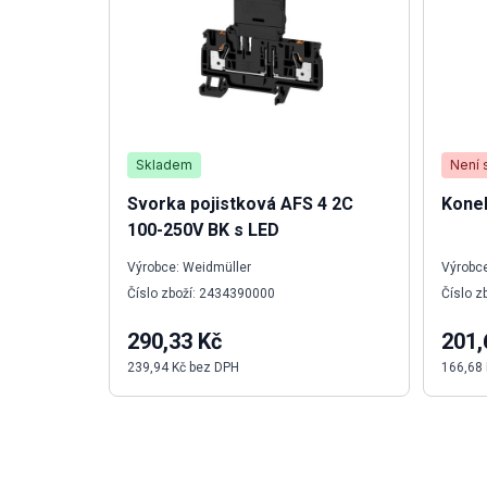
Skladem
Není 
Svorka pojistková AFS 4 2C
Kone
100-250V BK s LED
Výrobce: Weidmüller
Výrobce
Číslo zboží: 2434390000
Číslo z
290,33 Kč
201,
239,94 Kč bez DPH
166,68