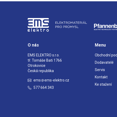
O nás
Menu
EMS ELEKTRO s.r.o.
Obchodní po
tř. Tomáše Bati 1766
Dodavatelé
Otrokovice
Servis
Česká republika
Kontakt
ems
ems-elektro.cz
Ke stažení
577 664 343