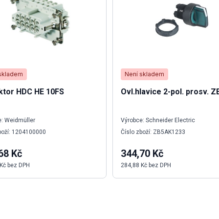
skladem
Není skladem
ktor HDC HE 10FS
Ovl.hlavice 2-pol. prosv. Z
: Weidmüller
Výrobce: Schneider Electric
boží: 1204100000
Číslo zboží: ZB5AK1233
68 Kč
344,70 Kč
 Kč bez DPH
284,88 Kč bez DPH