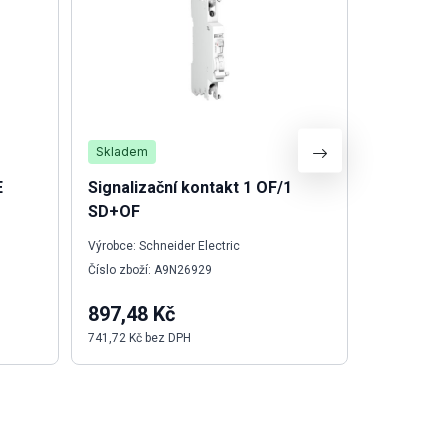
Skladem
Skladem
E
Signalizační kontakt 1 OF/1
Šroubová
SD+OF
1.2X6.5X
Výrobce: Schneider Electric
Výrobce: We
Číslo zboží: A9N26929
Číslo zboží:
897,48 Kč
484,67 
741,72 Kč bez DPH
400,55 Kč b