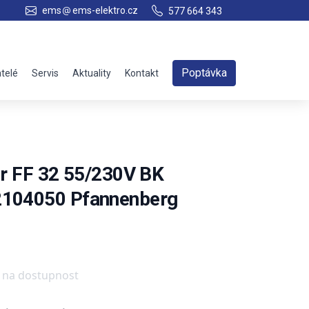
ems
ems-elektro.cz
577 664 343
Poptávka
telé
Servis
Aktuality
Kontakt
tor FF 32 55/230V BK
2104050 Pfannenberg
e na dostupnost