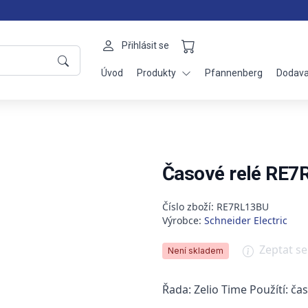
Přihlásit se
Úvod
Produkty
Pfannenberg
Dodava
Časové relé RE
Číslo zboží: RE7RL13BU
Výrobce:
Schneider Electric
Zeptat s
Není skladem
Řada: Zelio Time Použítí: ča