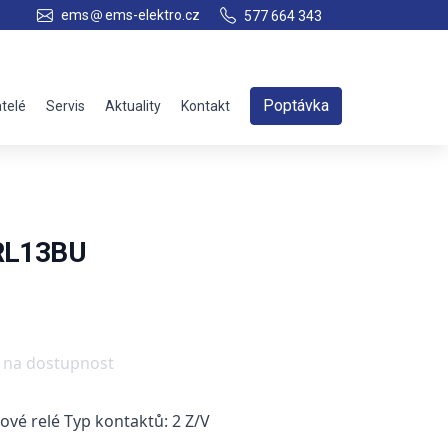
ems
ems-elektro.cz
577 664 343
Poptávka
telé
Servis
Aktuality
Kontakt
7RL13BU
e na dostupnost
sové relé Typ kontaktů: 2 Z/V