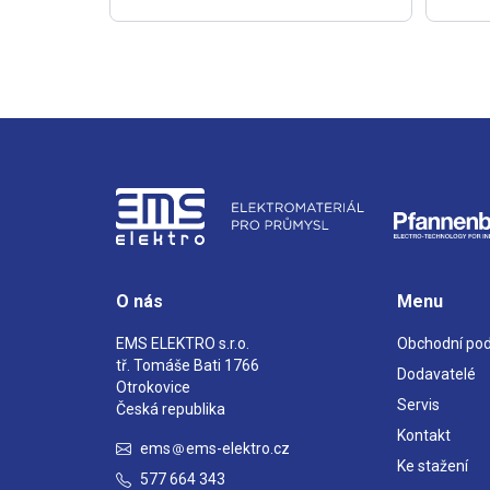
O nás
Menu
EMS ELEKTRO s.r.o.
Obchodní po
tř. Tomáše Bati 1766
Dodavatelé
Otrokovice
Servis
Česká republika
Kontakt
ems
ems-elektro.cz
Ke stažení
577 664 343