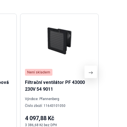
Není skladem
Není skla
bová
Filtrační ventilátor PF 43000
Proudový 
230V 54 9011
100mA A
Výrobce: Pfannenberg
Výrobce: Sch
Číslo zboží: 11643101050
Číslo zboží:
4 097,88 Kč
2 965,8
3 386,68 Kč bez DPH
2 451,12 Kč