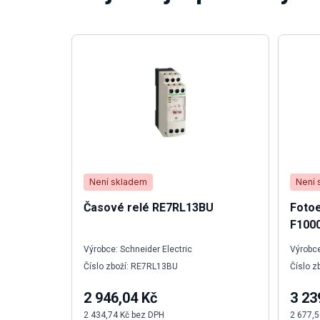
Není skladem
Není 
Časové relé RE7RL13BU
Fotoe
F100
Výrobce: Schneider Electric
Výrobc
Číslo zboží: RE7RL13BU
Číslo 
2 946,04 Kč
3 23
2 434,74 Kč bez DPH
2 677,5