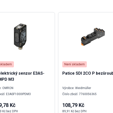
skladem
Není skladem
lektrický senzor E3AS-
Patice SDI 2CO P bezšrou
0IPD M3
e: OMRON
Výrobce: Weidmüller
zboží: E3ASF1000IPDM3
Číslo zboží: 7760056365
9,78 Kč
108,79 Kč
0 Kč bez DPH
89,91 Kč bez DPH