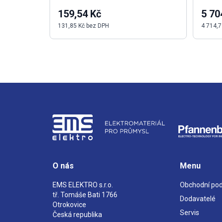
159,54 Kč
5 70
131,85 Kč bez DPH
4 714,7
O nás
Menu
EMS ELEKTRO s.r.o.
Obchodní po
tř. Tomáše Bati 1766
Dodavatelé
Otrokovice
Servis
Česká republika