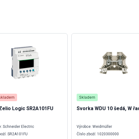
skladem
Skladem
Zelio Logic SR2A101FU
Svorka WDU 10 šedá, W řa
: Schneider Electric
Výrobce: Weidmüller
boží: SR2A101FU
Číslo zboží: 1020300000