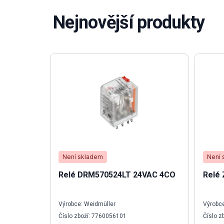
Nejnovější produkty
Není skladem
Není 
Relé DRM570524LT 24VAC 4CO
Relé 
Výrobce: Weidmüller
Výrobce
Číslo zboží: 7760056101
Číslo z