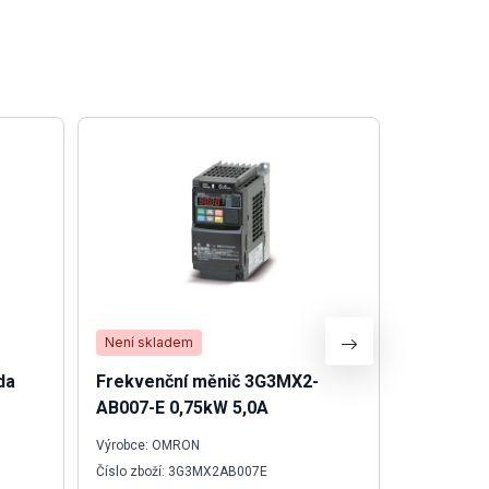
Není skladem
Není skla
da
Frekvenční měnič 3G3MX2-
Zkoušeč
AB007-E 0,75kW 5,0A
Výrobce: OMRON
Výrobce: We
Číslo zboží: 3G3MX2AB007E
Číslo zboží: