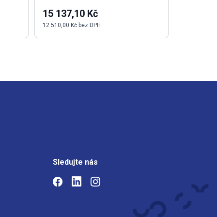
15 137,10 Kč
1 783,8
12 510,00 Kč bez DPH
1 474,28 Kč
Sledujte nás