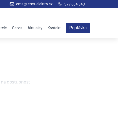
ems
ems-elektro.cz
577 664 343
Poptávka
telé
Servis
Aktuality
Kontakt
e na dostupnost