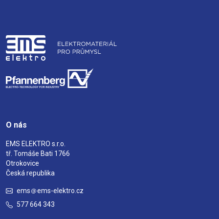
O nás
EMS ELEKTRO s.r.o.
tř. Tomáše Bati 1766
Otrokovice
Česká republika
ems
ems-elektro.cz
577 664 343