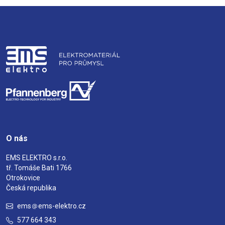
O nás
EMS ELEKTRO s.r.o.
tř. Tomáše Bati 1766
Otrokovice
Česká republika
ems
ems-elektro.cz
577 664 343