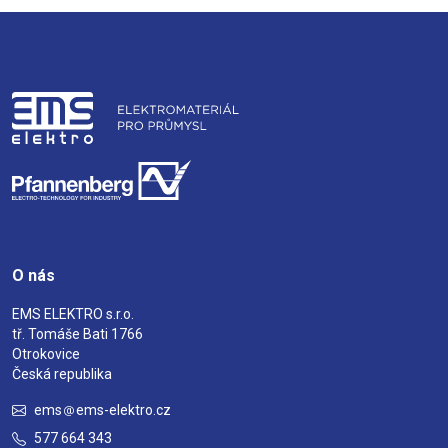
O nás
EMS ELEKTRO s.r.o.
tř. Tomáše Bati 1766
Otrokovice
Česká republika
ems
ems-elektro.cz
577 664 343