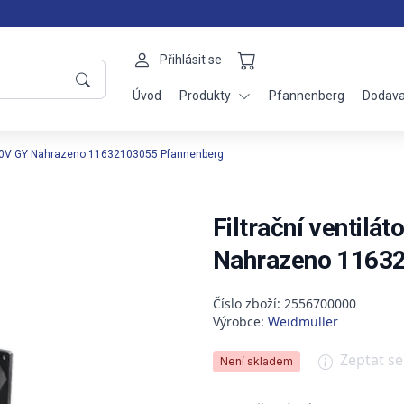
Přihlásit se
Úvod
Produkty
Pfannenberg
Dodava
5/230V GY Nahrazeno 11632103055 Pfannenberg
Filtrační ventilá
Nahrazeno 1163
Číslo zboží: 2556700000
Výrobce:
Weidmüller
Zeptat s
Není skladem