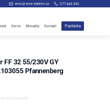
ems
ems-elektro.cz
577 664 343
Poptávka
telé
Servis
Aktuality
Kontakt
tor FF 32 55/230V GY
2103055 Pfannenberg
e na dostupnost