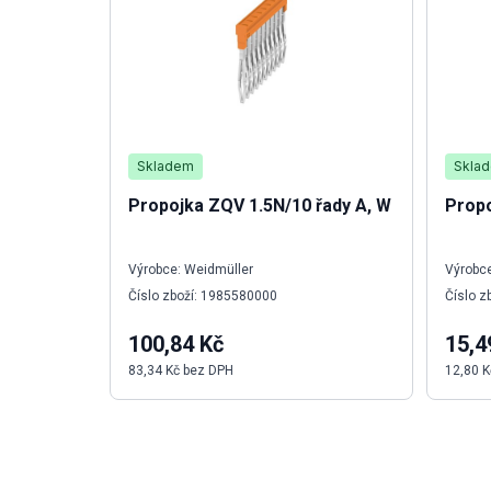
Skladem
Skla
Propojka ZQV 1.5N/10 řady A, W
Propo
Výrobce: Weidmüller
Výrobce
Číslo zboží: 1985580000
Číslo z
100,84 Kč
15,4
83,34 Kč bez DPH
12,80 K