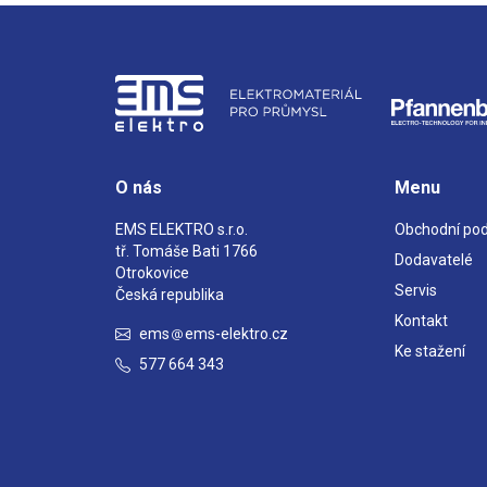
O nás
Menu
EMS ELEKTRO s.r.o.
Obchodní po
tř. Tomáše Bati 1766
Dodavatelé
Otrokovice
Servis
Česká republika
Kontakt
ems
ems-elektro.cz
Ke stažení
577 664 343