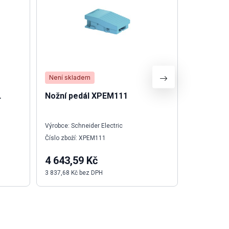
Není skladem
Není skla
L
Nožní pedál XPEM111
Reguláto
240V AC
Výrobce: Schneider Electric
Výrobce: O
Číslo zboží: XPEM111
Číslo zboží
4 643,59 Kč
4 854,7
3 837,68 Kč bez DPH
4 012,20 Kč