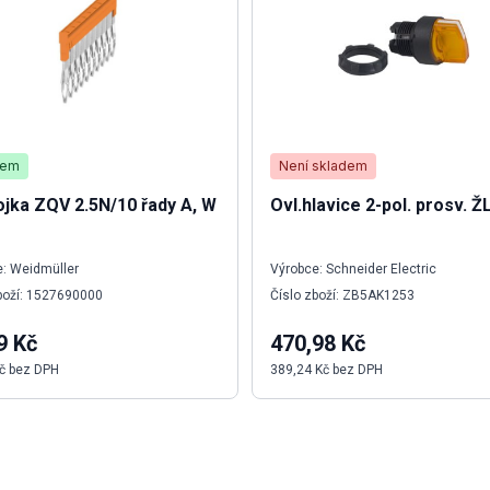
dem
Není skladem
jka ZQV 2.5N/10 řady A, W
Ovl.hlavice 2-pol. prosv. Ž
: Weidmüller
Výrobce: Schneider Electric
boží: 1527690000
Číslo zboží: ZB5AK1253
9 Kč
470,98 Kč
č bez DPH
389,24 Kč bez DPH