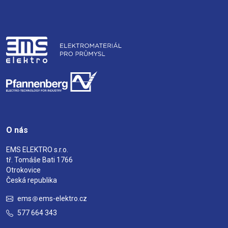
O nás
EMS ELEKTRO s.r.o.
tř. Tomáše Bati 1766
Otrokovice
Česká republika
ems
ems-elektro.cz
577 664 343