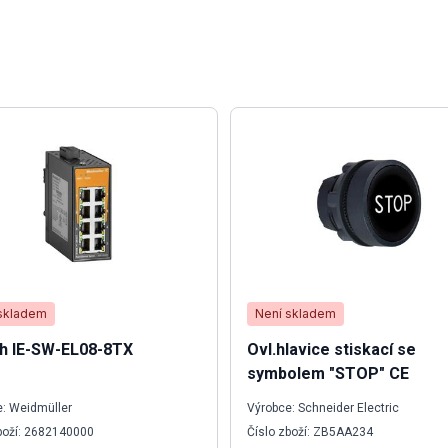
skladem
Není skladem
h IE-SW-EL08-8TX
Ovl.hlavice stiskací se
symbolem "STOP" CE
: Weidmüller
Výrobce: Schneider Electric
boží: 2682140000
Číslo zboží: ZB5AA234