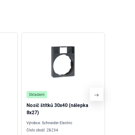
Skladem
Není skla
Nosič štítků 30x40 (nálepka
Závora b
8x27)
4RE0350
Výrobce: Schneider Electric
Výrobce: O
Číslo zboží: ZBZ34
Číslo zboží