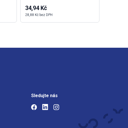
34,94 Kč
31 406,
28,88 Kč bez DPH
25 956,00 K
Sledujte nás