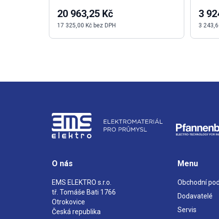
20 963,25 Kč
3 92
17 325,00 Kč bez DPH
3 243,6
O nás
Menu
EMS ELEKTRO s.r.o.
Obchodní po
tř. Tomáše Bati 1766
Dodavatelé
Otrokovice
Servis
Česká republika