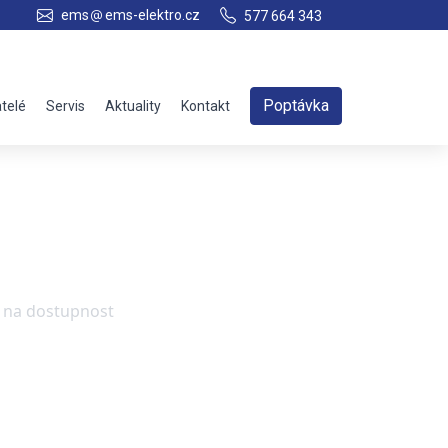
ems
ems-elektro.cz
577 664 343
Poptávka
telé
Servis
Aktuality
Kontakt
e na dostupnost