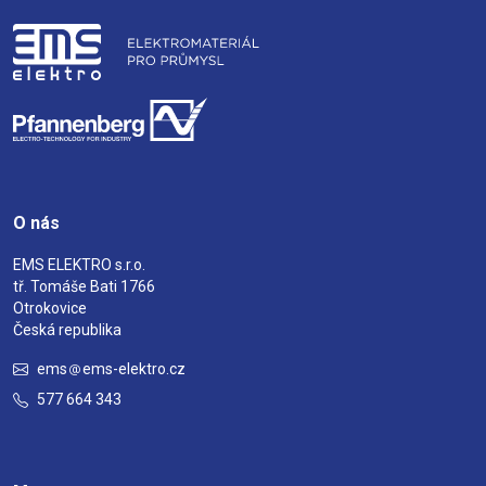
O nás
EMS ELEKTRO s.r.o.
tř. Tomáše Bati 1766
Otrokovice
Česká republika
ems
ems-elektro.cz
577 664 343