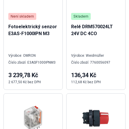
Není skladem
Skladem
Fotoelektrický senzor
Relé DRM570024LT
E3AS-F1000IPN M3
24V DC 4CO
Výrobce: OMRON
Výrobce: Weidmüller
Číslo zboží: E3ASF1000IPNM3
Číslo zboží: 7760056097
3 239,78 Kč
136,34 Kč
2 677,50 Kč bez DPH
112,68 Kč bez DPH