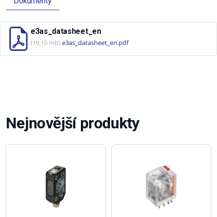
Dokumenty
e3as_datasheet_en
(19,15 mb)
e3as_datasheet_en.pdf
Nejnovější produkty