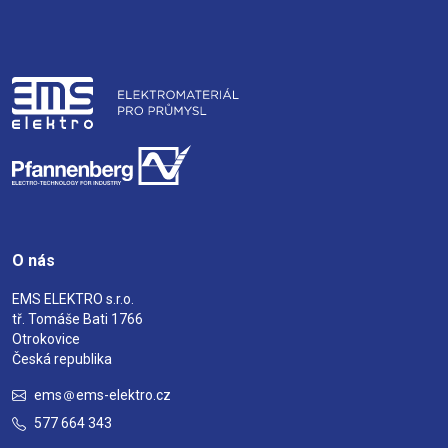
O nás
EMS ELEKTRO s.r.o.
tř. Tomáše Bati 1766
Otrokovice
Česká republika
ems
ems-elektro.cz
577 664 343