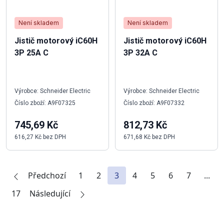
Není skladem
Není skladem
Jistič motorový iC60H
Jistič motorový iC60H
3P 25A C
3P 32A C
Výrobce: Schneider Electric
Výrobce: Schneider Electric
Číslo zboží: A9F07325
Číslo zboží: A9F07332
745,69 Kč
812,73 Kč
616,27 Kč bez DPH
671,68 Kč bez DPH
Předchozí
1
2
3
4
5
6
7
...
17
Následující