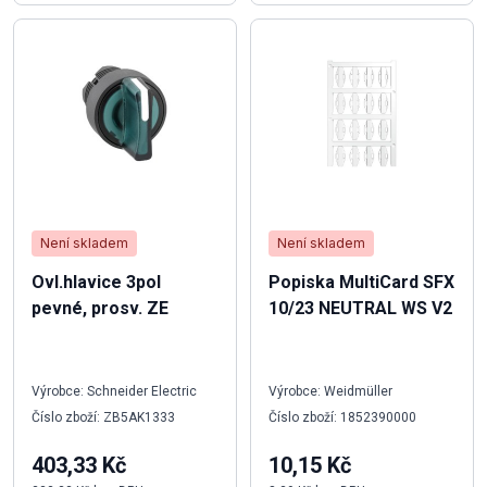
Není skladem
Není skladem
Ovl.hlavice 3pol
Popiska MultiCard SFX
pevné, prosv. ZE
10/23 NEUTRAL WS V2
Výrobce: Schneider Electric
Výrobce: Weidmüller
Číslo zboží: ZB5AK1333
Číslo zboží: 1852390000
403,33 Kč
10,15 Kč