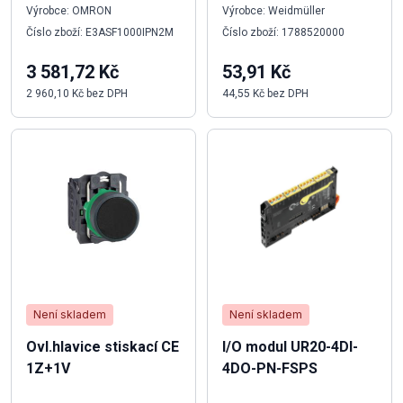
Výrobce: OMRON
Výrobce: Weidmüller
Číslo zboží: E3ASF1000IPN2M
Číslo zboží: 1788520000
3 581,72 Kč
53,91 Kč
2 960,10 Kč bez DPH
44,55 Kč bez DPH
Není skladem
Není skladem
Ovl.hlavice stiskací CE
I/O modul UR20-4DI-
1Z+1V
4DO-PN-FSPS