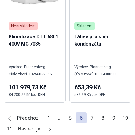
Není skladem
Skladem
Klimatizace DTT 6801
Láhev pro sběr
400V MC 7035
kondenzátu
Výrobce: Pfannenberg
Výrobce: Pfannenberg
Číslo zboží: 13256862055
Číslo zboží: 18314000100
101 979,73 Kč
653,39 Kč
84 280,77 Kč bez DPH
539,99 Kč bez DPH
Předchozí
1
...
5
6
7
8
9
10
11
Následující