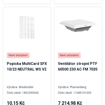
Není skladem
Není skladem
Popiska MultiCard SFX
Ventilátor stropní PTF
10/23 NEUTRAL WS V2
60500 230 AC FM 7035
Výrobce: Weidmüller
Výrobce: Pfannenberg
Číslo zboží: 1852390000
Číslo zboží: 11685101055
10,15 Kč
7 214,98 Kč