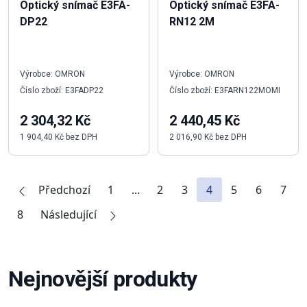
Optický snímač E3FA-
Optický snímač E3FA-
DP22
RN12 2M
Výrobce: OMRON
Výrobce: OMRON
Číslo zboží: E3FADP22
Číslo zboží: E3FARN122MOMI
2 304,32 Kč
2 440,45 Kč
1 904,40 Kč bez DPH
2 016,90 Kč bez DPH
Předchozí
1
...
2
3
4
5
6
7
8
Následující
Nejnovější produkty