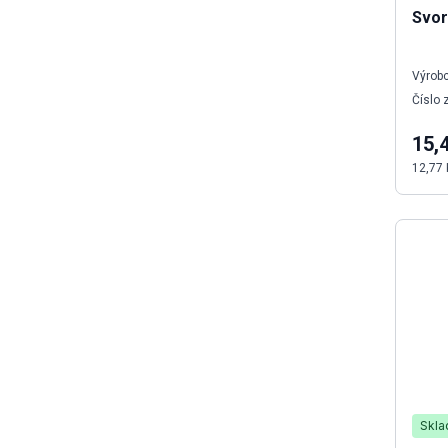
Svor
Výrobc
Číslo 
15,
12,77 
Skl