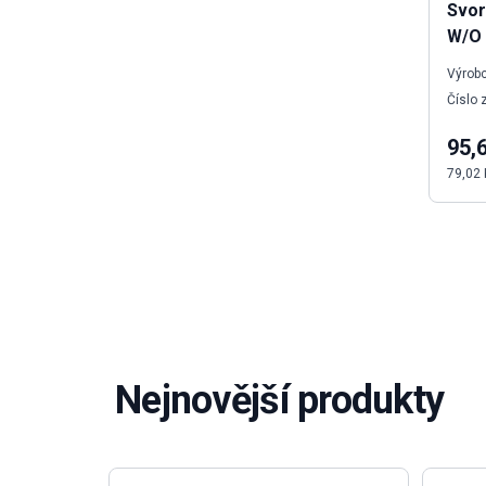
Svor
W/O 
Výrobc
Číslo 
95,
79,02 
Nejnovější produkty