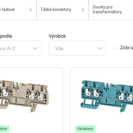
Svorky pro
y řadové
Těžké konektory
transformátory
 podle
Výrobce
Zobra
vu A-Z
Vše
adem
Skladem