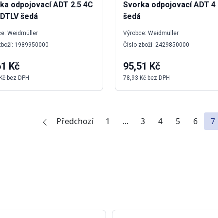
ka odpojovací ADT 2.5 4C
Svorka odpojovací ADT 4
DTLV šedá
šedá
e: Weidmüller
Výrobce: Weidmüller
zboží: 1989950000
Číslo zboží: 2429850000
61 Kč
95,51 Kč
Kč bez DPH
78,93 Kč bez DPH
Předchozí
1
...
3
4
5
6
7