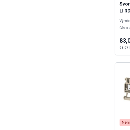
Svor
LI R
Výrobc
Číslo 
83,
68,67 
Není