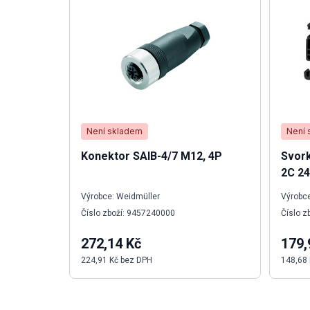
Není skladem
Není 
Konektor SAIB-4/7 M12, 4P
Svork
2C 24
Výrobce: Weidmüller
Výrobce
Číslo zboží: 9457240000
Číslo z
272,14 Kč
179,
224,91 Kč bez DPH
148,68