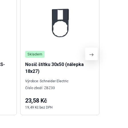
Skladem
Není skla
AS-
Nosič štítku 30x50 (nálepka
Patice č
18x27)
24VDC 1
Výrobce: Schneider Electric
Výrobce: We
Číslo zboží: ZBZ33
Číslo zboží:
23,58 Kč
894,40 
19,49 Kč bez DPH
739,17 Kč b