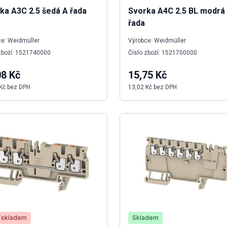
ka A3C 2.5 šedá A řada
Svorka A4C 2.5 BL modrá
řada
e: Weidmüller
Výrobce: Weidmüller
zboží: 1521740000
Číslo zboží: 1521700000
08 Kč
15,75 Kč
Kč bez DPH
13,02 Kč bez DPH
 skladem
Skladem