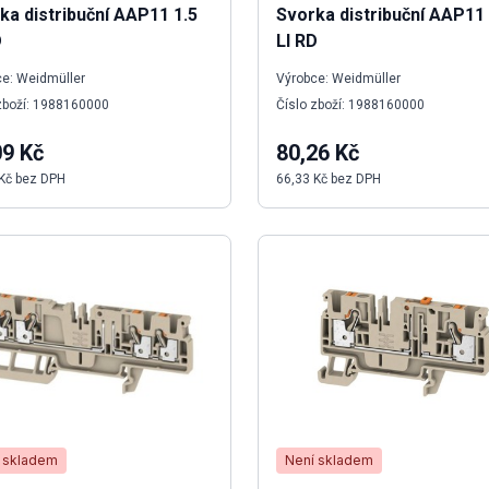
ka distribuční AAP11 1.5
Svorka distribuční AAP11 
D
LI RD
e: Weidmüller
Výrobce: Weidmüller
zboží: 1988160000
Číslo zboží: 1988160000
09 Kč
80,26 Kč
Kč bez DPH
66,33 Kč bez DPH
 skladem
Není skladem