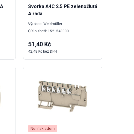
 A
Svorka A4C 2.5 PE zelenožlutá
A řada
Výrobce: Weidmüller
Číslo zboží: 1521540000
51,40 Kč
42,48 Kč bez DPH
Není skladem