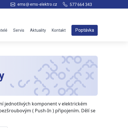
ems
ems-elektro.cz
577 664 343
Poptávka
telé
Servis
Aktuality
Kontakt
y
jení jednotlivých komponent v elektrickém
zšroubovým ( Push-In ) připojením. Dělí se