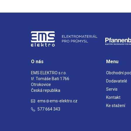
O nás
Menu
EMS ELEKTRO s.r.o.
Obchodní po
tř. Tomáše Bati 1766
Dodavatelé
Otrokovice
Servis
Česká republika
Kontakt
ems
ems-elektro.cz
Ke stažení
577 664 343