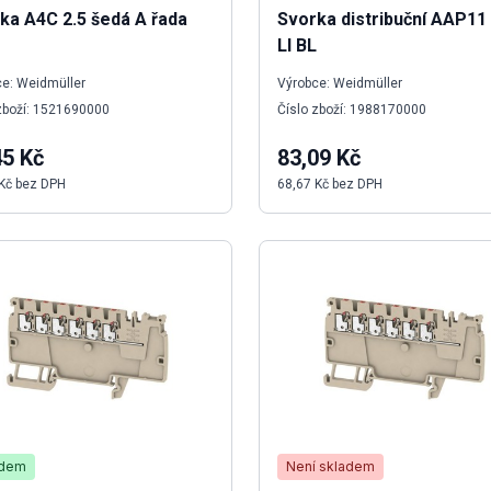
ka A4C 2.5 šedá A řada
Svorka distribuční AAP11 
LI BL
e: Weidmüller
Výrobce: Weidmüller
zboží: 1521690000
Číslo zboží: 1988170000
45 Kč
83,09 Kč
Kč bez DPH
68,67 Kč bez DPH
adem
Není skladem