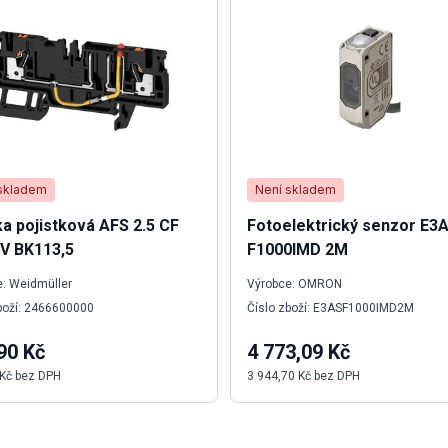
skladem
Není skladem
a pojistková AFS 2.5 CF
Fotoelektrický senzor E3
V BK113,5
F1000IMD 2M
: Weidmüller
Výrobce: OMRON
boží: 2466600000
Číslo zboží: E3ASF1000IMD2M
90 Kč
4 773,09 Kč
 Kč bez DPH
3 944,70 Kč bez DPH