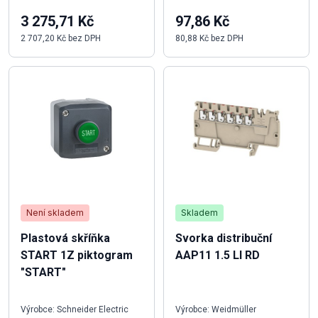
3 275,71 Kč
97,86 Kč
2 707,20 Kč bez DPH
80,88 Kč bez DPH
Není skladem
Skladem
Plastová skříňka
Svorka distribuční
START 1Z piktogram
AAP11 1.5 LI RD
"START"
Výrobce: Schneider Electric
Výrobce: Weidmüller