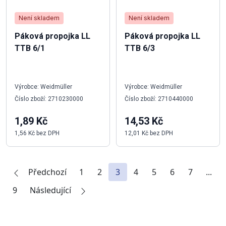
Není skladem
Není skladem
Páková propojka LL
Páková propojka LL
TTB 6/1
TTB 6/3
Výrobce: Weidmüller
Výrobce: Weidmüller
Číslo zboží: 2710230000
Číslo zboží: 2710440000
1,89 Kč
14,53 Kč
1,56 Kč bez DPH
12,01 Kč bez DPH
Předchozí
1
2
3
4
5
6
7
...
9
Následující