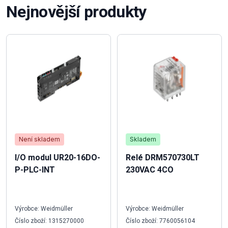
Nejnovější produkty
Není skladem
Skladem
I/O modul UR20-16DO-
Relé DRM570730LT
P-PLC-INT
230VAC 4CO
Výrobce: Weidmüller
Výrobce: Weidmüller
Číslo zboží: 1315270000
Číslo zboží: 7760056104