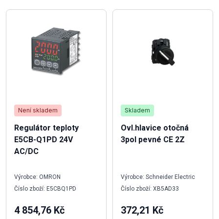
Není skladem
Skladem
Regulátor teploty
Ovl.hlavice otočná
E5CB-Q1PD 24V
3pol pevné CE 2Z
AC/DC
Výrobce: OMRON
Výrobce: Schneider Electric
Číslo zboží: E5CBQ1PD
Číslo zboží: XB5AD33
4 854,76 Kč
372,21 Kč