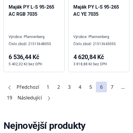
Maják PY L-S 95-265
Maják PY L-S 95-265
AC RGB 7035
AC YE 7035
Výrobce: Pfannenberg
Výrobce: Pfannenberg
Číslo zboží: 21513648055
Číslo zboží: 21513643055
6 536,44 Kč
4 620,84 Kč
5 402,02 Kč bez DPH
3 818,88 Kč bez DPH
Předchozí
1
2
3
4
5
6
7
...
19
Následující
Nejnovější produkty