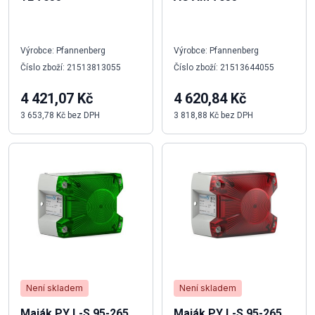
Výrobce: Pfannenberg
Výrobce: Pfannenberg
Číslo zboží: 21513813055
Číslo zboží: 21513644055
4 421,07 Kč
4 620,84 Kč
3 653,78 Kč bez DPH
3 818,88 Kč bez DPH
Není skladem
Není skladem
Maják PY L-S 95-265
Maják PY L-S 95-265