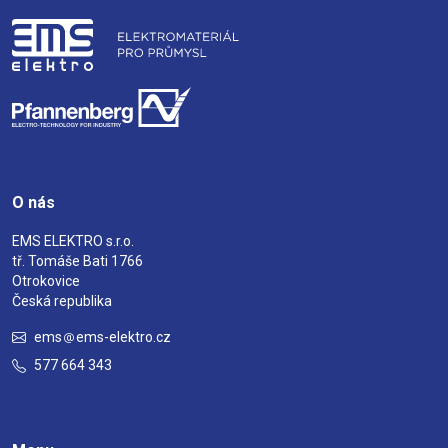
O nás
EMS ELEKTRO s.r.o.
tř. Tomáše Bati 1766
Otrokovice
Česká republika
ems
ems-elektro.cz
577 664 343