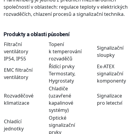
společností v oblastech: regulace teploty v elektrických
rozvaděčích, chlazení procesů a signalizační technika.
Produkty a oblasti působení
Filtrační
Topení
Signalizační
ventilátory
k temperování
sloupky
IP54, IP55
rozvaděčů
Řídící prvky
Ex-ATEX
EMC filtrační
Termostaty,
signalizační
ventilátory
Hygrostaty
komponenty
Chladiče
Rozvaděčové
(uzavřené
Signalizace
klimatizace
kapalinové
pro letectví
systémy)
Optické
Chladící
signalizační
jednotky
prvky