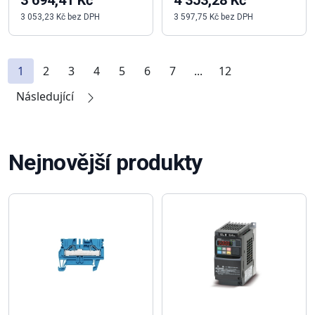
3 694,41 Kč
4 353,28 Kč
3 053,23 Kč bez DPH
3 597,75 Kč bez DPH
1
2
3
4
5
6
7
...
12
Následující
Nejnovější produkty